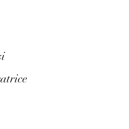
i
atrice