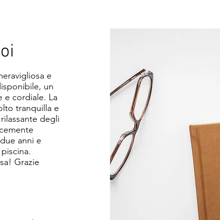
oi
eravigliosa e
isponibile, un
 e cordiale. La
lto tranquilla e
rilassante degli
licemente
i due anni e
 piscina.
sa! Grazie