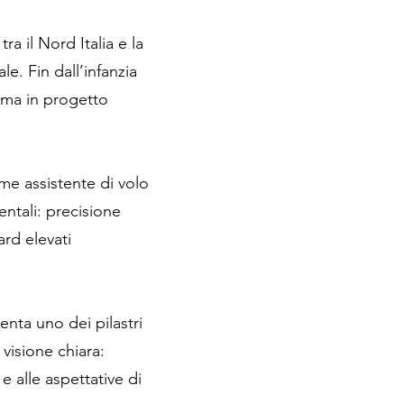
a il Nord Italia e la
le. Fin dall’infanzia
rma in progetto
me assistente di volo
ntali: precisione
ard elevati
nta uno dei pilastri
visione chiara:
e alle aspettative di