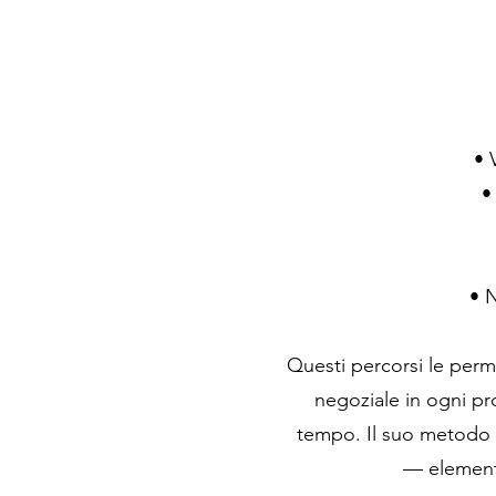
• 
•
• N
Questi percorsi le perme
negoziale in ogni pr
tempo. Il suo metodo u
— elementi