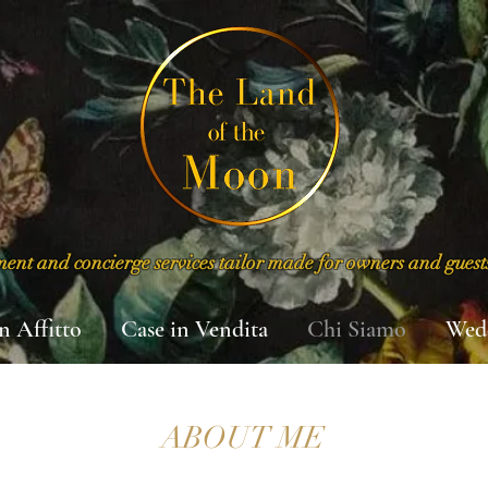
nt and concierge services tailor made for owners and guest
in Affitto
Case in Vendita
Chi Siamo
Wed
ABOUT ME